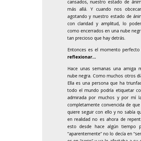
cansados, nuestro estado de án
más allá. Y cuando nos obceca
agotando y nuestro estado de án
con claridad y amplitud, lo pod
como encerrados en una nube negra 
tan precioso que hay detrás.
Entonces es el momento perfecto
reflexionar…
Hace unas semanas una amiga m
nube negra. Como muchos otros dí
Ella es una persona que ha triunfa
todo el mundo podría etiquetar c
admirada por muchos y por mí la
completamente convencida de que n
quiere seguir con ello y no sabía 
en realidad no es ahora de repen
esto desde hace algún tiempo p
“aparentemente” no lo decía en “ser
es en “serio” y ya le afectaba a su