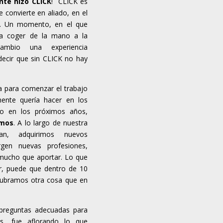
nte hizo
CLICK
! CLICK es
convierte en aliado, en el
n. Un momento, en el que
ara coger de la mano a la
cambio una experiencia
decir que sin CLICK no hay
da para comenzar el trabajo
mente quería hacer en los
go en los próximos años,
amos
. A lo largo de nuestra
ian, adquirimos nuevos
rgen nuevas profesiones,
mucho que aportar. Lo que
r, puede que dentro de 10
cubramos otra cosa que en
 preguntas adecuadas para
es, fue aflorando lo que