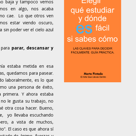
imo baja y tampoco vemos
mos en algo, nos acaba
imo cae. Lo que otros ven
emos estar viendo oscuro,
sin poder ver el cielo azul
 para
parar, descansar y
ía estaba metida en esa
as, quedamos para pasear.
do laboralmente, es lo que
omo una persona de éxito,
 primera. Y ahora estaba
o le gusta su trabajo, no
qué otra cosa hacer. Bueno,
te, yo llevaba escuchando
ero, a vista de muchos,
io”. El caso es que ahora sí
 estado de ánimo, fuerzas y