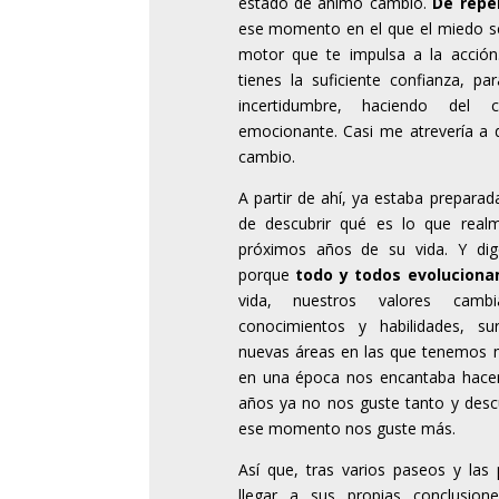
estado de ánimo cambió.
De repe
ese momento en el que el miedo se 
motor que te impulsa a la acció
tienes la suficiente confianza, p
incertidumbre, haciendo del 
emocionante. Casi me atrevería a 
cambio.
A partir de ahí, ya estaba prepara
de descubrir qué es lo que real
próximos años de su vida. Y di
porque
todo y todos evolucion
vida, nuestros valores camb
conocimientos y habilidades, su
nuevas áreas en las que tenemos 
en una época nos encantaba hace
años ya no nos guste tanto y des
ese momento nos guste más.
Así que, tras varios paseos y las
llegar a sus propias conclusion